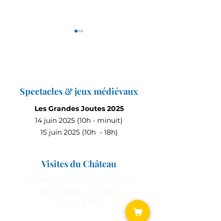
Spectacles & jeux médiévaux
Les Grandes Joutes c'est
Incroyable : le jo
Les Grandes Joutes 2025
demain !
Picsou Magazine 
14 juin 2025 (10h - minuit)
du Château de Br
15 juin 2025 (10h - 18h)
Visites du Château
Ouvert au public tous les jours
du 1er juillet au 31 août
de 13h à 19h