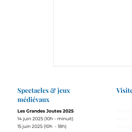
Spectacles & jeux
Visit
médiévaux
Les Grandes Joutes 2025
Ouvert
14 juin 2025 (10h - minuit)
jours
4e édition des Grandes Joutes
15 juin 2025 (10h - 18h)
du 1er 
au Château de Bridoré :