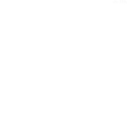
de 13h 
Plongez dans le monde
médiéval !