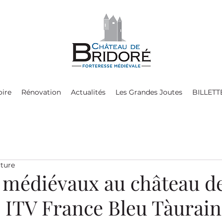
oire
Rénovation
Actualités
Les Grandes Joutes
BILLETT
cture
médiévaux au château d
- ITV France Bleu Tàurai