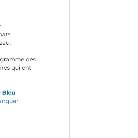
 
bats 
eau.
rogramme des 
res qui ont 
 Bleu
anquer.