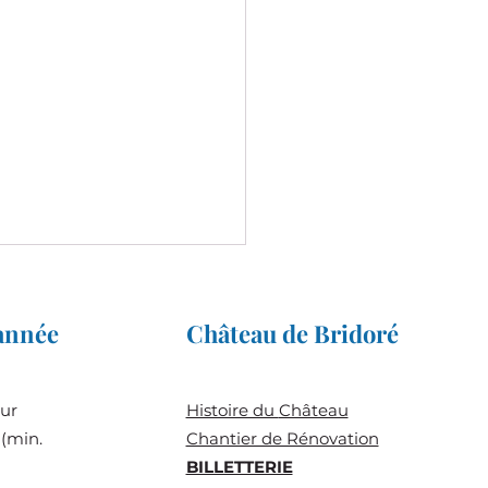
'année
Château de Bridoré
sur
Histoire du
Château
(min.
Chantier de Rénovation
Grandes Joutes c'est
BILLETTERIE
in !