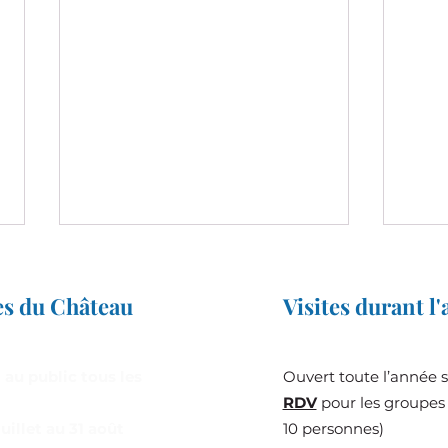
es du Château
Visites durant l
 au public tous les
Ouvert toute l’année 
RDV
pour les groupes 
André Manoukian tourne une
Les 
juillet au 31 août
10 personnes)
émission au Château de
dema