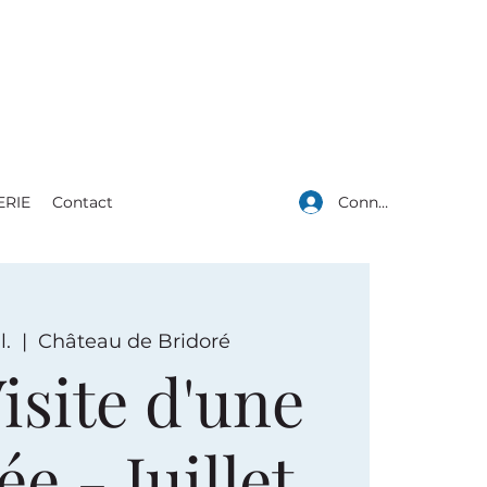
Connexion
ERIE
Contact
l.
  |  
Château de Bridoré
isite d'une
e - Juillet