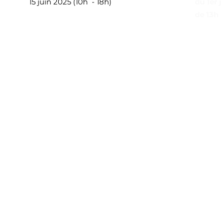
15 juin 2025 (10h - 18h)
du 1er 
de 13h 