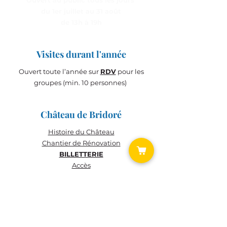
Ouvert au public tous les jours
du 1er juillet au 31 août
de 13h à 19h
Visites durant l'année
Ouvert toute l’année sur
RDV
pour les
groupes (min. 10 personnes)
Château de Bridoré
Histoire du
Château
Chantier de Rénovation
BILLETTERIE
Accès
BILLETTERIE