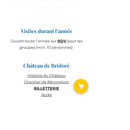
Ouvert au public tous les jours
du 1er juillet au 31 août
de 13h à 19h
Visites durant l'année
Ouvert toute l’année sur
RDV
pour les
groupes (min. 10 personnes)
Château de Bridoré
Histoire du
Château
Chantier de Rénovation
BILLETTERIE
Accès
BILLETTERIE