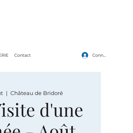
Connexion
ERIE
Contact
ût
  |  
Château de Bridoré
isite d'une
née - Août