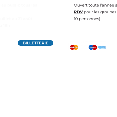
 au public tous les
Ouvert toute l’année 
RDV
pour les groupes 
juillet au 31 août
10 personnes)
à 19h
BILLETTERIE