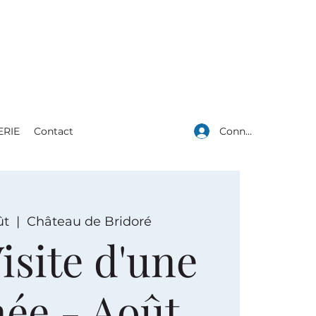
Connexion
ERIE
Contact
ût
  |  
Château de Bridoré
isite d'une
née - Août