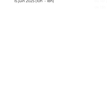
15 juin 2025 (10h - 18h)
du 1er 
de 13h 