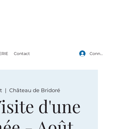
Connexion
ERIE
Contact
t
  |  
Château de Bridoré
isite d'une
née - Août