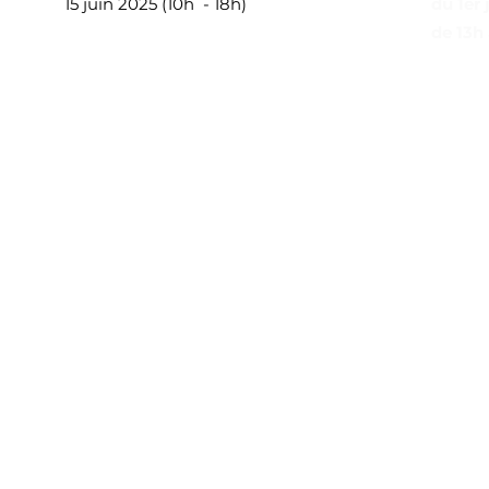
15 juin 2025 (10h - 18h)
du 1er 
de 13h 