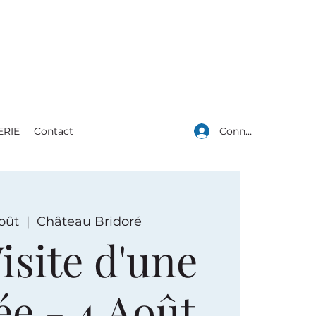
Connexion
ERIE
Contact
oût
  |  
Château Bridoré
isite d'une
ée - 4 Août