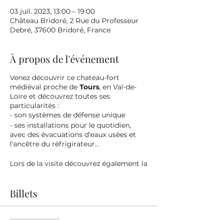
03 juil. 2023, 13:00 – 19:00
Château Bridoré, 2 Rue du Professeur
Debré, 37600 Bridoré, France
À propos de l'événement
Venez découvrir ce chateau-fort
médiéval proche de
Tours
, en Val-de-
Loire et découvrez toutes ses
particularités :
- son systèmes de défense unique
- ses installations pour le quotidien,
avec des évacuations d'eaux usées et
l'ancêtre du réfrigirateur...
Lors de la visite découvrez également la
vie de son ancien propriétaire
Imbert
de Batarnay
, racontée par ce dernier
Billets
en réalité virtuelle.
Achat de billets en ligne maintenant