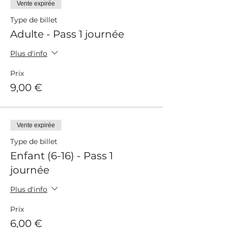
disponible - paiement sécurisé par
Vente expirée
carte bancaire.
Type de billet
Parking gratuit devant le château.
Adulte - Pass 1 journée
Plus d'info
Prix
9,00 €
Vente expirée
Type de billet
Enfant (6-16) - Pass 1
journée
Plus d'info
Prix
6,00 €