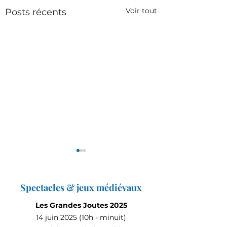
Voir tout
Posts récents
Spectacles & jeux médiévaux
Les Grandes Joutes 2025
14 juin 2025 (10h - minuit)
André Manoukian
Les Grandes Joutes